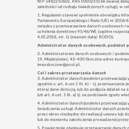
NIP 5482210602, KRS 0000233166 zwanej dalej
zależności od rodzaju świadczonych usług), w cel
1. Regulamin stanowi spełnienie obowiązku inf
Parlamentu Europejskiego i Rady (UE) nr 2016/6
związku z przetwarzaniem danych osobowych i 
uchylenia dyrektywy 95/46/WE (ogólne rozporzą
4.05.2016, str. 1) (zwanym dalej: RODO).
Administrator danych osobowych, podmiot p
2. Administratorem danych osobowych / podmiote
19, Międzyświeć, 43–430 Skoczów adres koresp
imexskoczow@post.pl.
Cel i zakres przetwarzania danych
3. Administrator danych/podmiot przetwarzają
zgodnie z: art. 6 ust.1 lit. b) – tj. przetwarzan
której dane dotyczą, lub do podjęcia działań na
lub art. 6 ust. 1 lit. a) tj. na podstawie zgody 
4. Administrator danych/podmiot przetwarzając
świadczenia usługi. Administrator danych przet
przez okres niezbędny do realizacji umowy lub 
lub do momentu zakończenia prowadzonej przez n
5. Powierzenie obejmuje przetwarzanie danych o