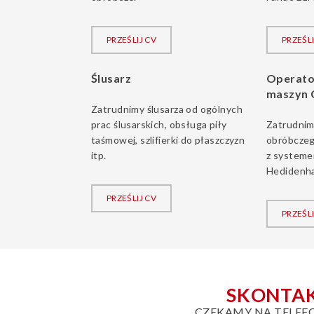
PRZEŚLIJ CV
PRZEŚLI
Ślusarz
Operato
maszyn
Zatrudnimy ślusarza od ogólnych
prac ślusarskich, obsługa piły
Zatrudnim
taśmowej, szlifierki do płaszczyzn
obróbcze
itp.
z systeme
Hedidenha
PRZEŚLIJ CV
PRZEŚLI
SKONTAK
CZEKAMY NA TELEF