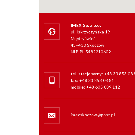
IMEX Sp. z o.o.
ul. Iskrzyczyńska 19
Międzyświeć
43–430 Skoczów
NIP PL 5482210602
tel. stacjonarny: +48 33 853 08 
fax: +48 33 853 08 81
mobile: +48 605 039 112
imexskoczow@post.pl