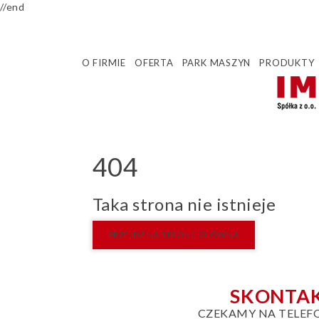
//end
O FIRMIE
OFERTA
PARK MASZYN
PRODUKTY
404
Taka strona nie istnieje
PRZEJDŹ NA STRONĘ GŁÓWNĄ
SKONTAK
CZEKAMY NA TELEF